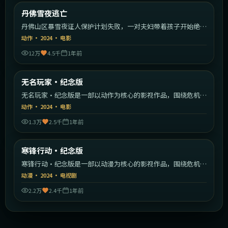
美国
丹佛雪夜逃亡
最新
丹佛山区暴雪夜证人保护计划失败，一对夫妇带着孩子开始绝命
逃亡。
动作
·
2024
·
电影
12万
4.5千
1年前
2:16:52
日本
无名玩家·纪念版
最新
无名玩家·纪念版是一部以动作为核心的影视作品，围绕危机、
反转与人物成长展开，整体节奏紧凑，值得推荐观看。
动作
·
2024
·
电影
1.3万
2.5千
1年前
2:31:43
美国
寒锋行动·纪念版
最新
寒锋行动·纪念版是一部以动漫为核心的影视作品，围绕危机、
反转与人物成长展开，整体节奏紧凑，值得推荐观看。
动漫
·
2024
·
电视剧
2.2万
2.4千
1年前