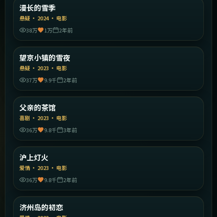
中国大陆
漫长的雪季
精选
悬疑
·
2024
·
电影
38万
1万
2年前
1:40:32
中国大陆
望京小镇的雪夜
精选
悬疑
·
2023
·
电影
37万
9.9千
2年前
2:16:43
中国大陆
父亲的茶馆
精选
喜剧
·
2023
·
电影
36万
9.8千
3年前
2:24:36
中国大陆
沪上灯火
精选
爱情
·
2023
·
电影
36万
9.8千
2年前
2:19:12
韩国
济州岛的初恋
精选