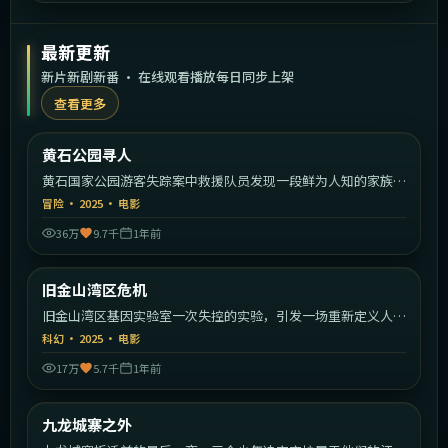
最新更新
新片新剧新番 · 在线观看播放每日同步上架
查看更多
1:46:30
美国
黄石公园寻人
最新
黄石国家公园游客失踪案中救援队员发现一段鲜为人知的家族秘
密。
冒险
·
2025
·
电影
36万
9.7千
1年前
1:43:39
美国
旧金山湾区危机
最新
旧金山湾区基因实验室一次失控的实验，引发一场重新定义人类
的危机。
科幻
·
2025
·
电影
17万
5.7千
1年前
2:11:26
中国香港
九龙城寨之外
最新