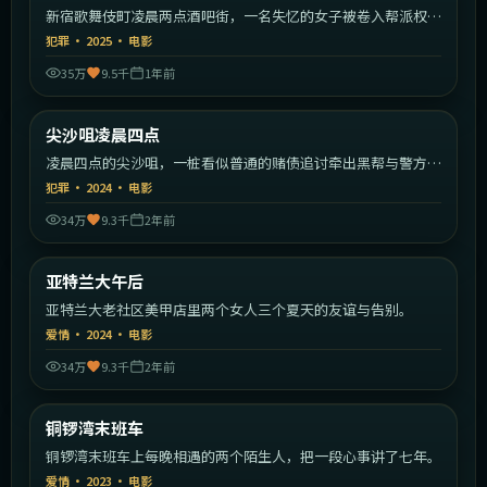
新宿歌舞伎町凌晨两点酒吧街，一名失忆的女子被卷入帮派权力
斗争。
犯罪
·
2025
·
电影
35万
9.5千
1年前
1:59:40
中国香港
尖沙咀凌晨四点
热门
凌晨四点的尖沙咀，一桩看似普通的赌债追讨牵出黑帮与警方的
暗战。
犯罪
·
2024
·
电影
34万
9.3千
2年前
2:00:52
美国
亚特兰大午后
热门
亚特兰大老社区美甲店里两个女人三个夏天的友谊与告别。
爱情
·
2024
·
电影
34万
9.3千
2年前
2:24:14
中国香港
铜锣湾末班车
热门
铜锣湾末班车上每晚相遇的两个陌生人，把一段心事讲了七年。
爱情
·
2023
·
电影