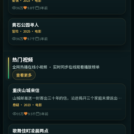
爱情
·
2023
·
电影
36万
9.8千
3年前
1:46:30
美国
黄石公园寻人
精选
冒险
·
2025
·
电影
36万
9.7千
1年前
热门视频
全网热播在线小视频 · 实时同步在线观看播放榜单
查看更多
1:33:08
中国大陆
重庆山城来信
热门
山城邮差送一封寄出三十年的信，沿途揭开三个家庭未曾说出口
的秘密。
悬疑
·
2023
·
电影
35万
9.5千
3年前
1:56:59
日本
歌舞伎町凌晨两点
热门