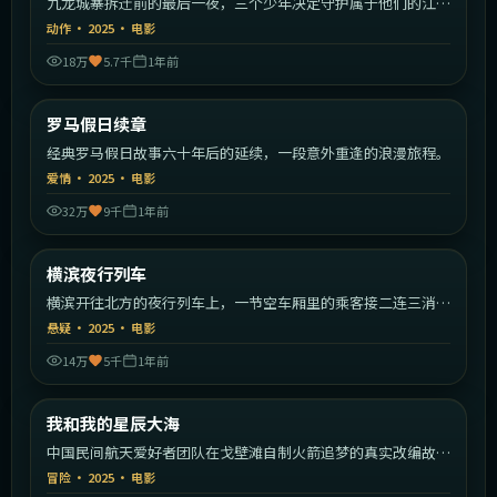
九龙城寨拆迁前的最后一夜，三个少年决定守护属于他们的江
湖。
动作
·
2025
·
电影
18万
5.7千
1年前
1:37:09
意大利
罗马假日续章
最新
经典罗马假日故事六十年后的延续，一段意外重逢的浪漫旅程。
爱情
·
2025
·
电影
32万
9千
1年前
1:33:19
日本
横滨夜行列车
最新
横滨开往北方的夜行列车上，一节空车厢里的乘客接二连三消
失。
悬疑
·
2025
·
电影
14万
5千
1年前
2:30:49
中国大陆
我和我的星辰大海
最新
中国民间航天爱好者团队在戈壁滩自制火箭追梦的真实改编故
事。
冒险
·
2025
·
电影