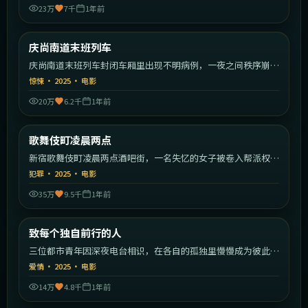
23万
7千
1年前
1:57:55
韩国
庆尚南道末班列车
最新
庆尚南道末班列车封闭车厢里出现不明病例，一夜之间秩序崩
塌。
惊悚
·
2025
·
电影
20万
6.2千
1年前
1:56:59
日本
歌舞伎町凌晨两点
最新
新宿歌舞伎町凌晨两点酒吧街，一名失忆的女子被卷入帮派权力
斗争。
犯罪
·
2025
·
电影
35万
9.5千
1年前
1:51:23
中国大陆
致每个独自前行的人
最新
三位都市青年因深夜电台相识，在各自的孤独里慢慢成为彼此的
灯塔。
爱情
·
2025
·
电影
14万
4.8千
1年前
2:25:22