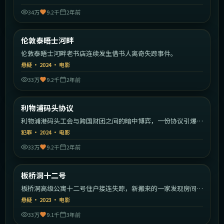
34万
9.2千
2年前
2:23:35
英国
伦敦泰晤士河畔
热门
伦敦泰晤士河畔老书店连续发生借书人离奇失踪事件。
悬疑
·
2024
·
电影
33万
9.2千
2年前
1:43:43
英国
利物浦码头协议
热门
利物浦港码头工会与跨国财团之间的暗中博弈，一份协议引爆全
城。
犯罪
·
2024
·
电影
33万
9.2千
2年前
1:56:40
韩国
板桥洞十二号
热门
板桥洞高级公寓十二号住户接连失踪，新搬来的一家发现房间里
藏着秘密。
悬疑
·
2023
·
电影
33万
9.1千
3年前